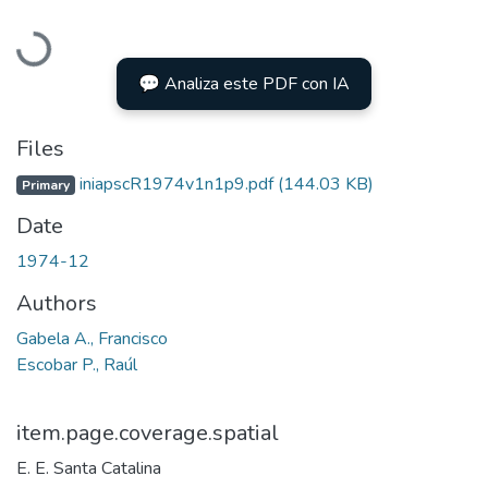
Loading...
💬 Analiza este PDF con IA
Files
iniapscR1974v1n1p9.pdf
(144.03 KB)
Primary
Date
1974-12
Authors
Gabela A., Francisco
Escobar P., Raúl
item.page.coverage.spatial
E. E. Santa Catalina