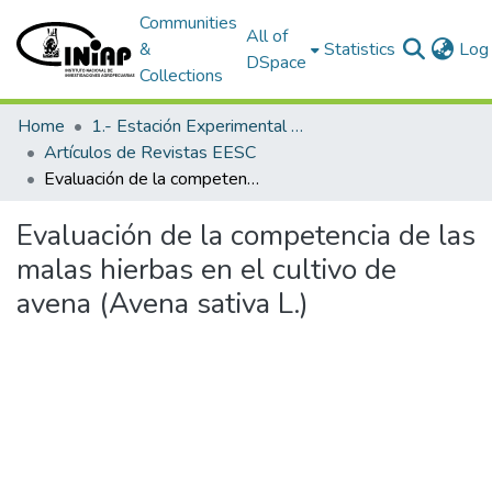
Communities
All of
&
Statistics
Log 
DSpace
Collections
Home
1.- Estación Experimental Santa Catalina
Artículos de Revistas EESC
Evaluación de la competencia de las malas hierbas en el cultivo de avena (Avena sativa L.)
Evaluación de la competencia de las
malas hierbas en el cultivo de
avena (Avena sativa L.)