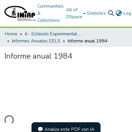
Communities
All of
&
Statistics
Log 
DSpace
Collections
Home
4.- Estación Experimental Litoral Sur
Informes Anuales EELS
Informe anual 1984
Informe anual 1984
ding...
💬 Analiza este PDF con IA