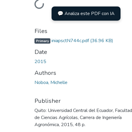
Loading...
💬 Analiza este PDF con IA
Files
iniapsctN744c.pdf
(36.96 KB)
Primary
Date
2015
Authors
Noboa, Michelle
Publisher
Quito: Universidad Central del Ecuador, Faculta
de Ciencias Agrícolas, Carrera de Ingeniería
Agronómica, 2015, 48 p.