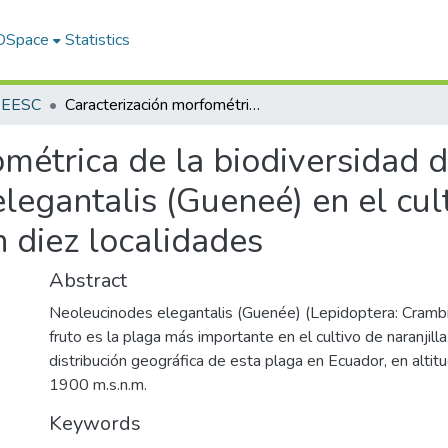
 DSpace
Statistics
s EESC
Caracterización morfométrica de la biodiversidad del barrenador del fruto Neoleucinodes elegantalis (Gueneé) en el cultivo de naranjilla Solanum quitoense en diez localidades
métrica de la biodiversidad 
legantalis (Gueneé) en el cult
 diez localidades
Abstract
Neoleucinodes elegantalis (Guenée) (Lepidoptera: Cramb
fruto es la plaga más importante en el cultivo de naranjilla
distribución geográfica de esta plaga en Ecuador, en alti
1900 m.s.n.m.
Keywords