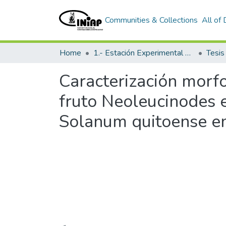
Communities & Collections
All of
Home
1.- Estación Experimental Santa Catalina
Tesi
Caracterización morfo
fruto Neoleucinodes e
Solanum quitoense en