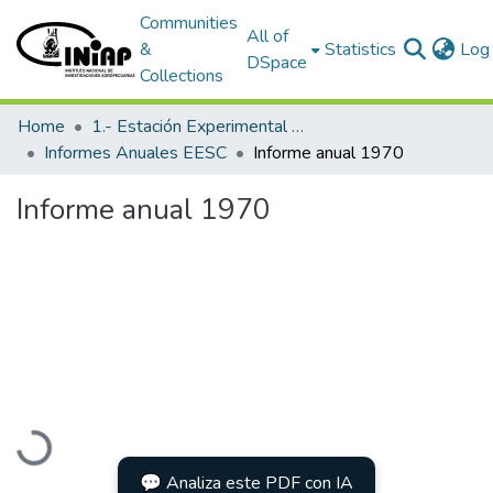
Communities
All of
&
Statistics
Log 
DSpace
Collections
Home
1.- Estación Experimental Santa Catalina
Informes Anuales EESC
Informe anual 1970
Informe anual 1970
Loading...
💬 Analiza este PDF con IA