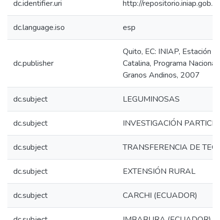
dc.identifier.uri
http://repositorio.iniap.go
dc.language.iso
esp
Quito, EC: INIAP, Estación 
dc.publisher
Catalina, Programa Naciona
Granos Andinos, 2007
dc.subject
LEGUMINOSAS
dc.subject
INVESTIGACIÓN PARTICIP
dc.subject
TRANSFERENCIA DE TEC
dc.subject
EXTENSIÓN RURAL
dc.subject
CARCHI (ECUADOR)
dc.subject
IMBABURA (ECUADOR)