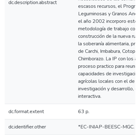
dc.description.abstract
escasos recursos, el Progra
Leguminosas y Granos Andin
el año 2002 incorporo estos
metodología de trabajo con el
construcción de la nueva rura
la soberanía alimentaria, prio
de Carchi, Imbabura, Cotopaxi
Chimborazo. La IP con los ag
proceso practico para reunir 
capacidades de investigació
agrícolas locales con el de l
investigación y desarrollo, 
interactiva.
dc.format.extent
63 p.
dc.identifier.other
*EC-INIAP-BEESC-MGC. Qu