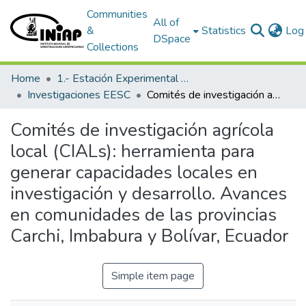
Communities
All of
&
Statistics
Log 
DSpace
Collections
Home
1.- Estación Experimental Santa Catalina
Investigaciones EESC
Comités de investigación agrícola local (CIALs): herramienta para generar capacidades locales en investigación y desarrollo. Avances en comunidades de las provincias Carchi, Imbabura y Bolívar, Ecuador
Comités de investigación agrícola
local (CIALs): herramienta para
generar capacidades locales en
investigación y desarrollo. Avances
en comunidades de las provincias
Carchi, Imbabura y Bolívar, Ecuador
Simple item page