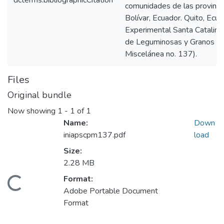
dcterms.bibliographicCitation
comunidades de las provincia
Bolívar, Ecuador. Quito, Ecua
Experimental Santa Catalina
de Leguminosas y Granos And
Miscelánea no. 137).
Files
Original bundle
Now showing
1 - 1 of 1
Name:
Down
iniapscpm137.pdf
load
Size:
2.28 MB
Format:
Loading...
Adobe Portable Document
Format