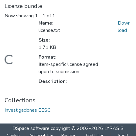
License bundle
Now showing
1 - 1 of 1
Name:
Down
license.txt
load
Size:
1.71 KB
Format:
Loading...
Item-specific license agreed
upon to submission
Description:
Collections
Investigaciones EESC
DSpace software
copyright © 2002-2026
LYRASIS
Cookie
Accessibility
Privacy
End User
Send