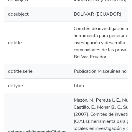
dc.subject
BOLÍVAR (ECUADOR)
Comités de investigación agrí
herramienta para generar ca
dc.title
investigación y desarrollo. 
comunidades de las provincia
Bolívar, Ecuador
dc.title.serie
Publicación Miscelánea no. 
dc.type
Libro
Mazón, N., Peralta I., E., Murill
Castillo, E., Monar B., C., Subía 
(2007). Comités de investiga
(CIALs): herramienta para g
locales en investigación y d