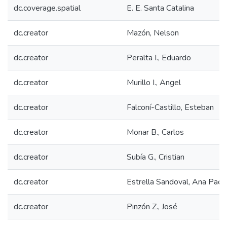
dc.coverage.spatial
E. E. Santa Catalina
dc.creator
Mazón, Nelson
dc.creator
Peralta I., Eduardo
dc.creator
Murillo I., Angel
dc.creator
Falconí-Castillo, Esteban
dc.creator
Monar B., Carlos
dc.creator
Subía G., Cristian
dc.creator
Estrella Sandoval, Ana Paol
dc.creator
Pinzón Z., José