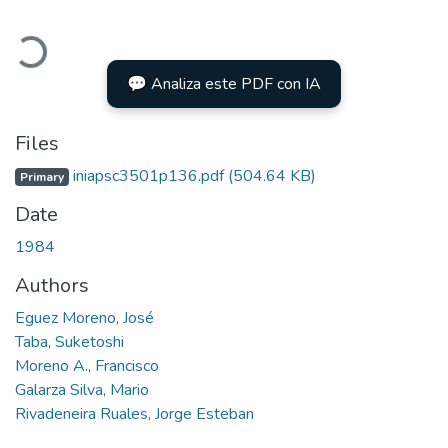
Loading...
💬 Analiza este PDF con IA
Files
iniapsc3501p136.pdf
(504.64 KB)
Primary
Date
1984
Authors
Eguez Moreno, José
Taba, Suketoshi
Moreno A., Francisco
Galarza Silva, Mario
Rivadeneira Ruales, Jorge Esteban