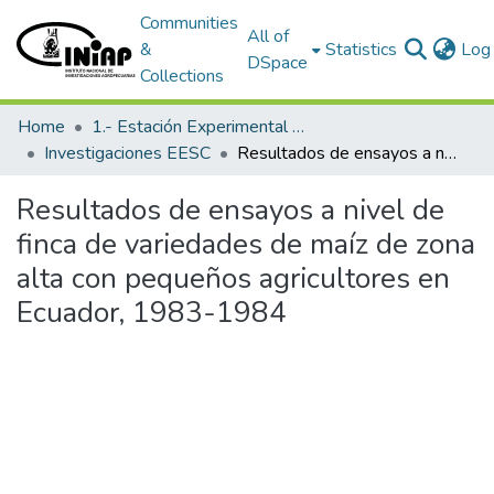
Communities
All of
&
Statistics
Log 
DSpace
Collections
Home
1.- Estación Experimental Santa Catalina
Investigaciones EESC
Resultados de ensayos a nivel de finca de variedades de maíz de zona alta con pequeños agricultores en Ecuador, 1983-1984
Resultados de ensayos a nivel de
finca de variedades de maíz de zona
alta con pequeños agricultores en
Ecuador, 1983-1984