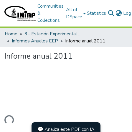
Communities
All of
&
Statistics
Log 
DSpace
Collections
Home
3.- Estación Experimental Portoviejo
Informes Anuales EEP
Informe anual 2011
Informe anual 2011
ading...
💬 Analiza este PDF con IA