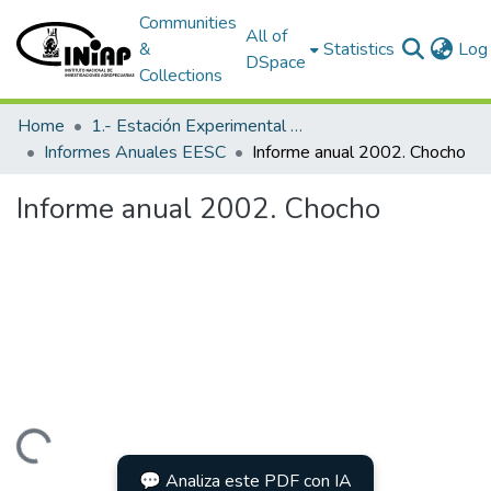
Communities
All of
&
Statistics
Log 
DSpace
Collections
Home
1.- Estación Experimental Santa Catalina
Informes Anuales EESC
Informe anual 2002. Chocho
Informe anual 2002. Chocho
Loading...
💬 Analiza este PDF con IA