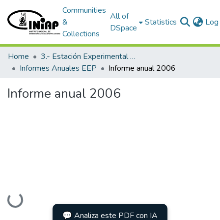
Communities
All of
&
Statistics
Log 
DSpace
Collections
Home
3.- Estación Experimental Portoviejo
Informes Anuales EEP
Informe anual 2006
Informe anual 2006
Loading...
💬 Analiza este PDF con IA