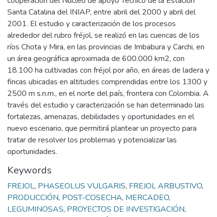
cooperación del Núcleo de apoyo Técnico de la Estación
Santa Catalina del INIAP, entre abril del 2000 y abril del
2001. El estudio y caracterización de los procesos
alrededor del rubro fréjol, se realizó en las cuencas de los
ríos Chota y Mira, en las provincias de Imbabura y Carchi, en
un área geográfica aproximada de 600.000 km2, con
18.100 ha cultivadas con fréjol por año, en áreas de ladera y
fincas ubicadas en altitudes comprendidas entre los 1300 y
2500 m s.n.m., en el norte del país, frontera con Colombia. A
través del estudio y caracterización se han determinado las
fortalezas, amenazas, debilidades y oportunidades en el
nuevo escenario, que permitirá plantear un proyecto para
tratar de resolver los problemas y potencializar las
oportunidades.
Keywords
FREJOL
,
PHASEOLUS VULGARIS
,
FREJOL ARBUSTIVO
,
PRODUCCIÓN
,
POST-COSECHA
,
MERCADEO
,
LEGUMINOSAS
,
PROYECTOS DE INVESTIGACIÓN
,