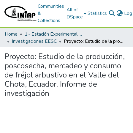
Communities
All of
&
Statistics
Log 
DSpace
Collections
Home
1.- Estación Experimental Santa Catalina
Investigaciones EESC
Proyecto: Estudio de la producción, poscosecha, mercadeo y consumo de fréjol arbustivo en el Valle del Chota, Ecuador. Informe de investigación
Proyecto: Estudio de la producción,
poscosecha, mercadeo y consumo
de fréjol arbustivo en el Valle del
Chota, Ecuador. Informe de
investigación