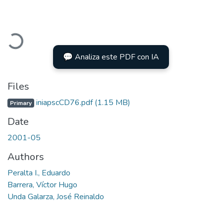
Loading...
💬 Analiza este PDF con IA
Files
iniapscCD76.pdf
(1.15 MB)
Primary
Date
2001-05
Authors
Peralta I., Eduardo
Barrera, Víctor Hugo
Unda Galarza, José Reinaldo