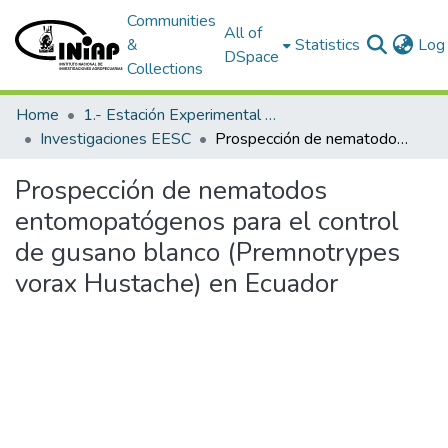
Communities
All of
&
Statistics
Log 
DSpace
Collections
Home
1.- Estación Experimental Santa Catalina
Investigaciones EESC
Prospección de nematodos entomopatógenos para el control de gusano blanco (Premnotrypes vorax Hustache) en Ecuador
Prospección de nematodos
entomopatógenos para el control
de gusano blanco (Premnotrypes
vorax Hustache) en Ecuador