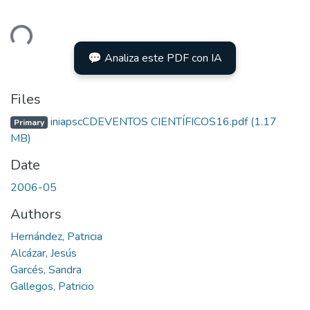
ding...
💬 Analiza este PDF con IA
Files
iniapscCDEVENTOS CIENTÍFICOS16.pdf
(1.17
Primary
MB)
Date
2006-05
Authors
Hernández, Patricia
Alcázar, Jesús
Garcés, Sandra
Gallegos, Patricio