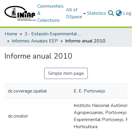
Communities
All of
&
Statistics
Log 
DSpace
Collections
Home
3.- Estación Experimental Portoviejo
Informes Anuales EEP
Informe anual 2010
Informe anual 2010
Simple item page
dc.coverage.spatial
E. E. Portoviejo
Instituto Nacional Autónomo
Agropecuarias, Portoviejo (E
dc.creator
Experimental Portoviejo. P
Horticultura