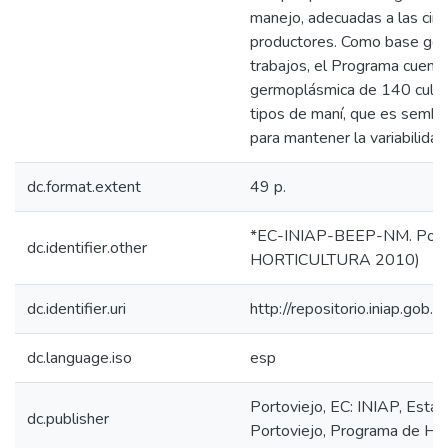
manejo, adecuadas a las circ
productores. Como base gen
trabajos, el Programa cuenta
germoplásmica de 140 cultiv
tipos de maní, que es semb
para mantener la variabilidad
dc.format.extent
49 p.
*EC-INIAP-BEEP-NM. Porto
dc.identifier.other
HORTICULTURA 2010)
dc.identifier.uri
http://repositorio.iniap.go
dc.language.iso
esp
Portoviejo, EC: INIAP, Estac
dc.publisher
Portoviejo, Programa de Hor