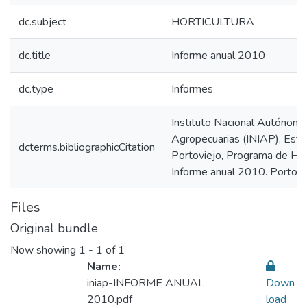
dc.subject
HORTICULTURA
dc.title
Informe anual 2010
dc.type
Informes
Instituto Nacional Autónomo
Agropecuarias (INIAP), Esta
dcterms.bibliographicCitation
Portoviejo, Programa de Hort
Informe anual 2010. Portovie
Files
Original bundle
Now showing
1 - 1 of 1
Name:
iniap-INFORME ANUAL
Down
2010.pdf
load