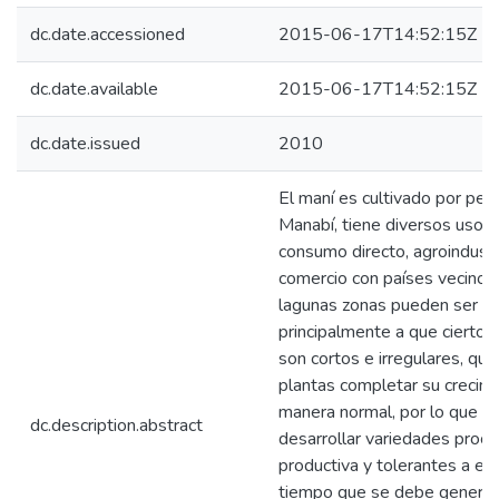
dc.date.accessioned
2015-06-17T14:52:15Z
dc.date.available
2015-06-17T14:52:15Z
dc.date.issued
2010
El maní es cultivado por peq
Manabí, tiene diversos usos 
consumo directo, agroindustr
comercio con países vecinos
lagunas zonas pueden ser ba
principalmente a que ciertos
son cortos e irregulares, que
plantas completar su crecim
manera normal, por lo que s
dc.description.abstract
desarrollar variedades proce
productiva y tolerantes a e
tiempo que se debe generar