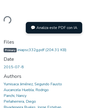
ding...
💬 Analiza este PDF con IA
Files
iniapsc332g.pdf
(204.31 KB)
Primary
Date
2015-07-8
Authors
Yumisaca Jiménez, Segundo Fausto
Aucancela Huebla, Rodrigo
Panchi, Nancy
Peñaherrera, Diego
Rivadeneira Ruales, Jorge Esteban