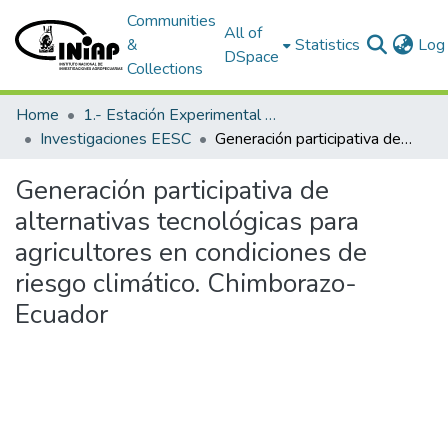
Communities
All of
&
Statistics
Log 
DSpace
Collections
Home
1.- Estación Experimental Santa Catalina
Investigaciones EESC
Generación participativa de alternativas tecnológicas para agricultores en condiciones de riesgo climático. Chimborazo-Ecuador
Generación participativa de
alternativas tecnológicas para
agricultores en condiciones de
riesgo climático. Chimborazo-
Ecuador