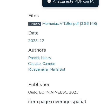
💬 Analiza este PDF con IA
Files
Memorias V Taller.pdf
(3.96 MB)
Primary
Date
2023-12
Authors
Panchi, Nancy
Castillo, Carmen
Rivadeneira, María Sol
Publisher
Quito, EC: INIAP-EESC, 2023
item.page.coverage.spatial