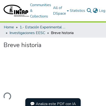
Communities
All of
&
Statistics
Log 
DSpace
Collections
Home
1.- Estación Experimental Santa Catalina
Investigaciones EESC
Breve historia
Breve historia
ding...
💬 Analiza este PDF con IA