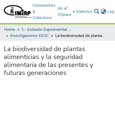
Communities
All of
&
Statistics
Log 
DSpace
Collections
Home
1.- Estación Experimental Santa Catalina
Investigaciones EESC
La biodiversidad de plantas alimenticias y la seguridad alimentaria de las presentes y futuras generaciones
La biodiversidad de plantas
alimenticias y la seguridad
alimentaria de las presentes y
futuras generaciones