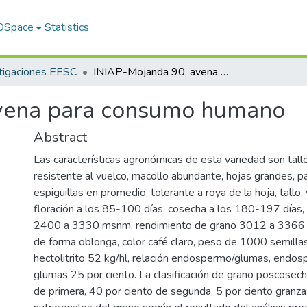
 DSpace
Statistics
tigaciones EESC
INIAP-Mojanda 90, avena para consumo humano
vena para consumo humano
Abstract
Las características agronómicas de esta variedad son tall
resistente al vuelco, macollo abundante, hojas grandes, 
espiguillas en promedio, tolerante a roya de la hoja, tallo,
floración a los 85-100 días, cosecha a los 180-197 días,
2400 a 3330 msnm, rendimiento de grano 3012 a 3366 k
de forma oblonga, color café claro, peso de 1000 semilla
hectolitrito 52 kg/hl, relación endospermo/glumas, endos
glumas 25 por ciento. La clasificación de grano poscosech
de primera, 40 por ciento de segunda, 5 por ciento granza.