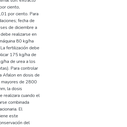
ximal son: extracto
por ciento,
,01 por ciento. Para
aciones; fecha de
ses de diciembre a
debe realizarse en
 máquina 80 kg/ha
La fertilización debe
plicar 175 kg/ha de
g/ha de urea a los
tas). Para controlar
 Afalon en dosis de
as mayores de 2800
m, la dosis
 realizara cuando el
zarse combinada
cionaria. El
iene este
onservación del