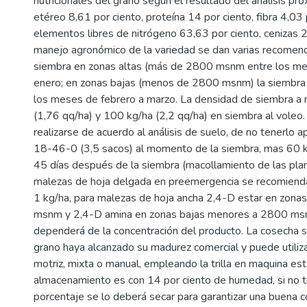
nutricionales del grano según el resultado del análisis pro
etéreo 8,61 por ciento, proteína 14 por ciento, fibra 4,03 
elementos libres de nitrógeno 63,63 por ciento, cenizas 2
manejo agronómico de la variedad se dan varias recomend
siembra en zonas altas (más de 2800 msnm entre los me
enero; en zonas bajas (menos de 2800 msnm) la siembra 
los meses de febrero a marzo. La densidad de siembra a
(1,76 qq/ha) y 100 kg/ha (2,2 qq/ha) en siembra al voleo. 
realizarse de acuerdo al análisis de suelo, de no tenerlo a
18-46-0 (3,5 sacos) al momento de la siembra, mas 60 k
45 días después de la siembra (macollamiento de las plan
malezas de hoja delgada en preemergencia se recomienda
1 kg/ha, para malezas de hoja ancha 2,4-D estar en zon
msnm y 2,4-D amina en zonas bajas menores a 2800 msn
dependerá de la concentración del producto. La cosecha se
grano haya alcanzado su madurez comercial y puede utili
motriz, mixta o manual, empleando la trilla en maquina esta
almacenamiento es con 14 por ciento de humedad, si no t
porcentaje se lo deberá secar para garantizar una buena c