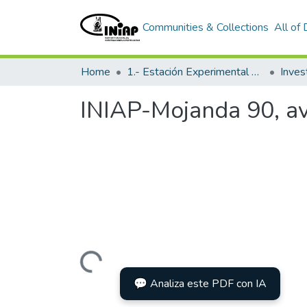
Communities & Collections
All of
Home
1.- Estación Experimental Santa Catalina
Inves
INIAP-Mojanda 90, a
Loading...
💬 Analiza este PDF con IA