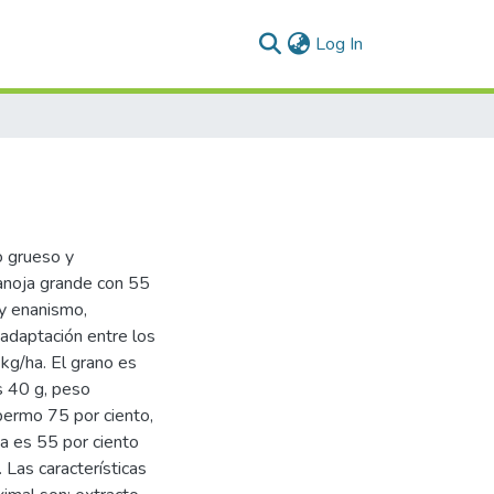
(current)
Log In
o grueso y
panoja grande con 55
 y enanismo,
 adaptación entre los
g/ha. El grano es
s 40 g, peso
permo 75 por ciento,
a es 55 por ciento
 Las características