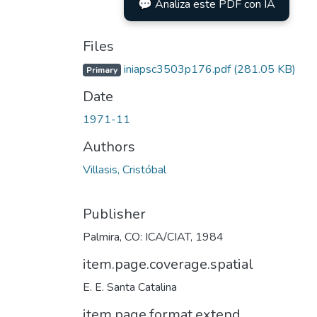
💬 Analiza este PDF con IA
Files
iniapsc3503p176.pdf
(281.05 KB)
Primary
Date
1971-11
Authors
Villasis, Cristóbal
Publisher
Palmira, CO: ICA/CIAT, 1984
item.page.coverage.spatial
E. E. Santa Catalina
item.page.format.extend