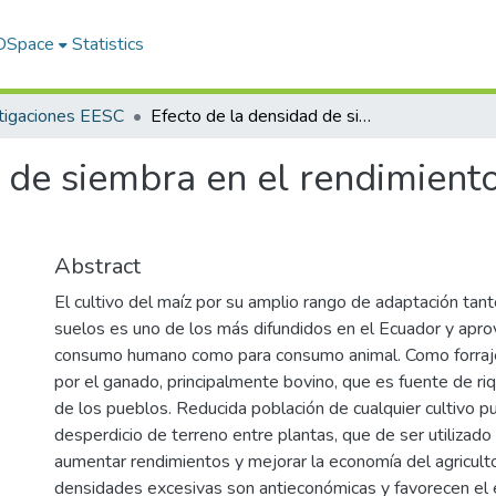
 DSpace
Statistics
tigaciones EESC
Efecto de la densidad de siembra en el rendimiento de seis variedades de maíz forrajero
 de siembra en el rendimiento
Abstract
El cultivo del maíz por su amplio rango de adaptación tan
suelos es uno de los más difundidos en el Ecuador y apr
consumo humano como para consumo animal. Como forraj
por el ganado, principalmente bovino, que es fuente de ri
de los pueblos. Reducida población de cualquier cultivo p
desperdicio de terreno entre plantas, que de ser utilizado 
aumentar rendimientos y mejorar la economía del agriculto
densidades excesivas son antieconómicas y favorecen el