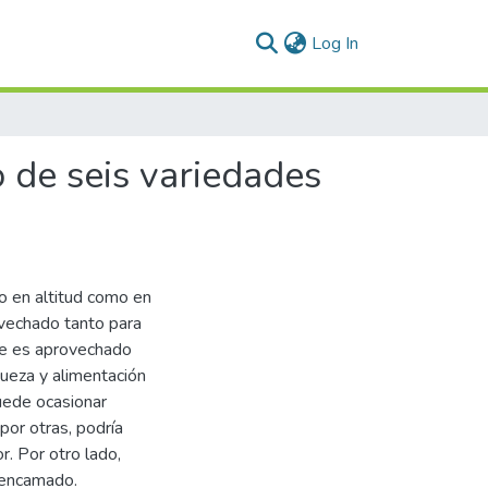
(current)
Log In
 de seis variedades
to en altitud como en
ovechado tanto para
e es aprovechado
queza y alimentación
uede ocasionar
por otras, podría
r. Por otro lado,
 encamado.