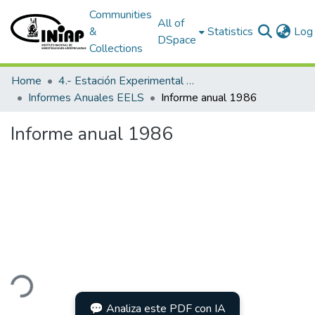
Communities
All of
&
Statistics
Log 
DSpace
Collections
Home
4.- Estación Experimental Litoral Sur
Informes Anuales EELS
Informe anual 1986
Informe anual 1986
ding...
💬 Analiza este PDF con IA