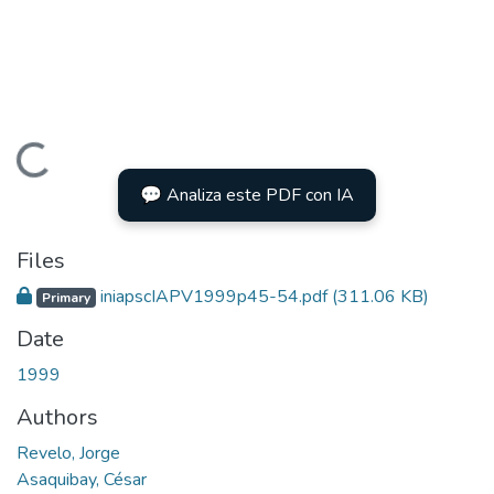
Loading...
💬 Analiza este PDF con IA
Files
iniapscIAPV1999p45-54.pdf
(311.06 KB)
Primary
Date
1999
Authors
Revelo, Jorge
Asaquibay, César