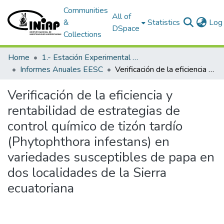
Communities
All of
&
Statistics
Log 
DSpace
Collections
Home
1.- Estación Experimental Santa Catalina
Informes Anuales EESC
Verificación de la eficiencia y rentabilidad de estrategias de control químico de tizón tardío (Phytophthora infestans) en variedades susceptibles de papa en dos localidades de la Sierra ecuatoriana
Verificación de la eficiencia y
rentabilidad de estrategias de
control químico de tizón tardío
(Phytophthora infestans) en
variedades susceptibles de papa en
dos localidades de la Sierra
ecuatoriana