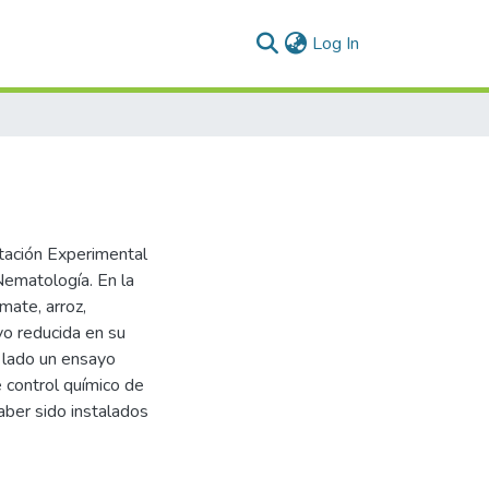
(current)
Log In
ación Experimental
Nematología. En la
mate, arroz,
o reducida en su
o lado un ensayo
e control químico de
aber sido instalados