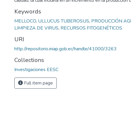
calidad, la cual incidiría en un incremento en la producción
Keywords
MELLOCO
,
ULLUCUS TUBEROSUS
,
PRODUCCIÓN AG
LIMPIEZA DE VIRUS
,
RECURSOS FITOGENÉTICOS
URI
http://repositorio.iniap.gob.ec/handle/41000/3263
Collections
Investigaciones EESC
Full item page