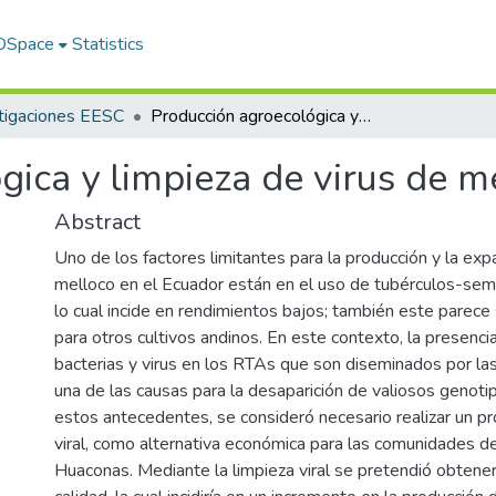
 DSpace
Statistics
tigaciones EESC
Producción agroecológica y limpieza de virus de melloco
gica y limpieza de virus de m
Abstract
Uno de los factores limitantes para la producción y la exp
melloco en el Ecuador están en el uso de tubérculos-semil
lo cual incide en rendimientos bajos; también este parece 
para otros cultivos andinos. En este contexto, la presenci
bacterias y virus en los RTAs que son diseminados por las
una de las causas para la desaparición de valiosos genoti
estos antecedentes, se consideró necesario realizar un p
viral, como alternativa económica para las comunidades de
Huaconas. Mediante la limpieza viral se pretendió obtene