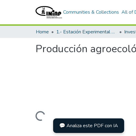
Communities & Collections
All of
Home
1.- Estación Experimental Santa Catalina
Inves
Producción agroecoló
Loading...
💬 Analiza este PDF con IA