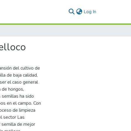
(current)
Log In
elloco
ansión del cultivo de
la de baja calidad,
ser el caso general
a de hongos,
 semillas ha sido
pos en el campo. Con
roceso de limpieza
l sector Las
r semilla de mejor