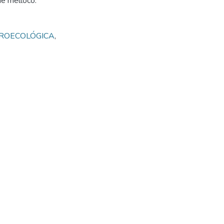
 de melloco.
ROECOLÓGICA
,