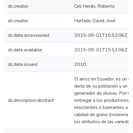
dc.creator
Celi Herán, Roberto
dc.creator
Hurtado David, José
dc.date.accessioned
2015-09-01T15:53:06Z
dc.date.available
2015-09-01T15:53:06Z
dc.date.issued
2010
El arroz en Ecuador, es un al
dieta de su población y un r
generador de divisas. Por lo
dc.description.abstract
entregar a los productores d
resistentes o tolerantes a p
calidad de grano (molinera y 
los atributos de las variedad