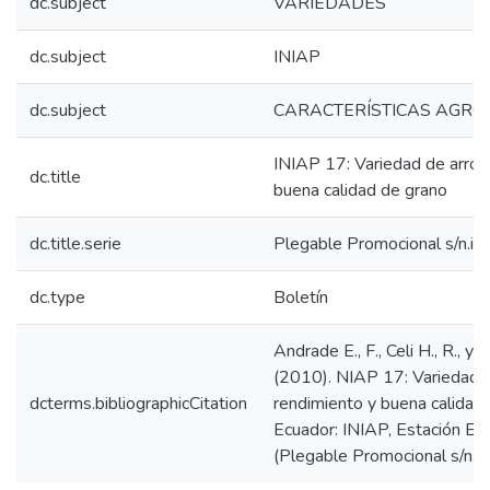
dc.subject
VARIEDADES
dc.subject
INIAP
dc.subject
CARACTERÍSTICAS AGR
INIAP 17: Variedad de arroz 
dc.title
buena calidad de grano
dc.title.serie
Plegable Promocional s/n.i
dc.type
Boletín
Andrade E., F., Celi H., R., y 
(2010). NIAP 17: Variedad d
dcterms.bibliographicCitation
rendimiento y buena calidad 
Ecuador: INIAP, Estación Exp
(Plegable Promocional s/n.i).