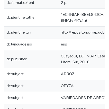
dc.format.extent
2 p.
*EC-INIAP-BEELS-DCH. Gu
dc.identifier.other
(INIAP/PP/s/n.i)
dc.identifier.uri
http://repositorio.iniap.go
dc.language.iso
esp
Guayaquil, EC: INIAP, Estac
dc.publisher
Litoral Sur, 2010
dc.subject
ARROZ
dc.subject
ORYZA
dc.subject
VARIEDADES DE ARROZ