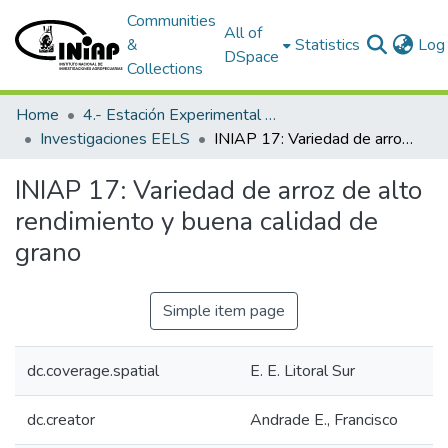
Communities
All of
&
Statistics
Log 
DSpace
Collections
Home
4.- Estación Experimental Litoral Sur
Investigaciones EELS
INIAP 17: Variedad de arroz de alto rendimiento y buena calidad de grano
INIAP 17: Variedad de arroz de alto
rendimiento y buena calidad de
grano
Simple item page
dc.coverage.spatial
E. E. Litoral Sur
dc.creator
Andrade E., Francisco