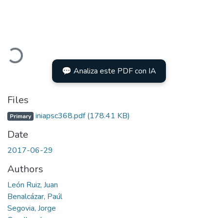
Loading...
💬 Analiza este PDF con IA
Files
iniapsc368.pdf
(178.41 KB)
Primary
Date
2017-06-29
Authors
León Ruiz, Juan
Benalcázar, Paúl
Segovia, Jorge