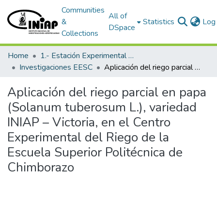
Communities
All of
&
Statistics
Log 
DSpace
Collections
Home
1.- Estación Experimental Santa Catalina
Investigaciones EESC
Aplicación del riego parcial en papa (Solanum tuberosum L.), variedad INIAP – Victoria, en el Centro Experimental del Riego de la Escuela Superior Politécnica de Chimborazo
Aplicación del riego parcial en papa
(Solanum tuberosum L.), variedad
INIAP – Victoria, en el Centro
Experimental del Riego de la
Escuela Superior Politécnica de
Chimborazo