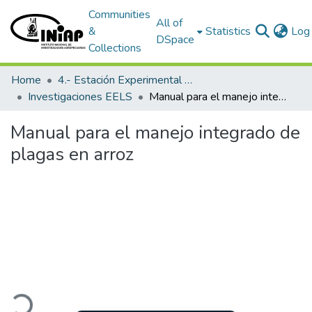
Communities
All of
&
Statistics
Log 
DSpace
Collections
Home
4.- Estación Experimental Litoral Sur
Investigaciones EELS
Manual para el manejo integrado de plagas en arroz
Manual para el manejo integrado de
plagas en arroz
ading...