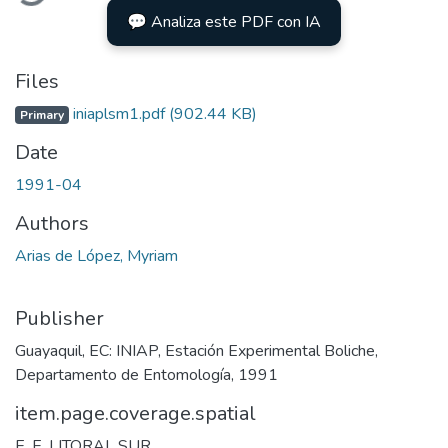
💬 Analiza este PDF con IA
Files
iniaplsm1.pdf
(902.44 KB)
Primary
Date
1991-04
Authors
Arias de López, Myriam
Publisher
Guayaquil, EC: INIAP, Estación Experimental Boliche,
Departamento de Entomología, 1991
item.page.coverage.spatial
E. E. LITORAL SUR