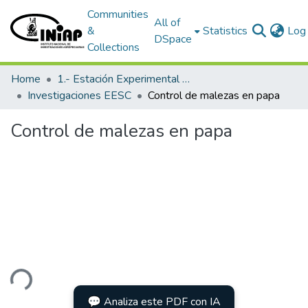
Communities
All of
&
Statistics
Log 
DSpace
Collections
Home
1.- Estación Experimental Santa Catalina
Investigaciones EESC
Control de malezas en papa
Control de malezas en papa
ding...
💬 Analiza este PDF con IA