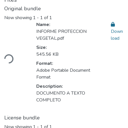
Original bundle
Now showing
1 - 1 of 1
Name:
INFORME PROTECCION
Down
VEGETAL.pdf
load
Size:
ading...
545.56 KB
Format:
Adobe Portable Document
Format
Description:
DOCUMENTO A TEXTO
COMPLETO
License bundle
Now showing
1 - 1 of 1