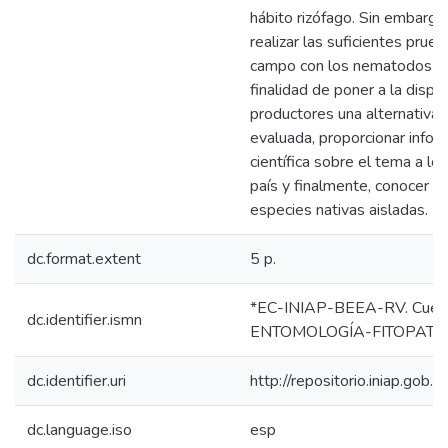
hábito rizófago. Sin embargo
realizar las suficientes prue
campo con los nematodos nat
finalidad de poner a la dispo
productores una alternativa 
evaluada, proporcionar infor
científica sobre el tema a lo
país y finalmente, conocer el
especies nativas aisladas.
dc.format.extent
5 p.
*EC-INIAP-BEEA-RV. Cuenc
dc.identifier.ismn
ENTOMOLOGÍA-FITOPATOL
dc.identifier.uri
http://repositorio.iniap.go
dc.language.iso
esp