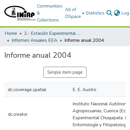
Communities
All of
&
Statistics
Log 
DSpace
Collections
Home
2.- Estación Experimental Austro
Informes Anuales EEA
Informe anual 2004
Informe anual 2004
Simple item page
dc.coverage.spatial
E. E. Austro
Instituto Nacional Autónomo
Agropecuarias, Cuenca (Ecua
dc.creator
Experimental Chuquipata. D
Entomología y Fitopatología