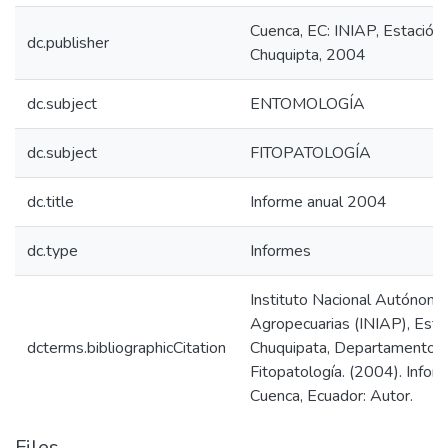
Cuenca, EC: INIAP, Estación
dc.publisher
Chuquipta, 2004
dc.subject
ENTOMOLOGÍA
dc.subject
FITOPATOLOGÍA
dc.title
Informe anual 2004
dc.type
Informes
Instituto Nacional Autónomo
Agropecuarias (INIAP), Esta
dcterms.bibliographicCitation
Chuquipata, Departamento d
Fitopatología. (2004). Infor
Cuenca, Ecuador: Autor.
Files