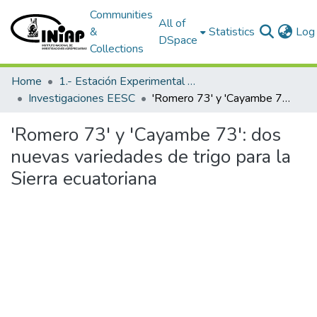
Communities
All of
&
Statistics
Log 
DSpace
Collections
Home
1.- Estación Experimental Santa Catalina
Investigaciones EESC
'Romero 73' y 'Cayambe 73': dos nuevas variedades de trigo para la Sierra ecuatoriana
'Romero 73' y 'Cayambe 73': dos
nuevas variedades de trigo para la
Sierra ecuatoriana