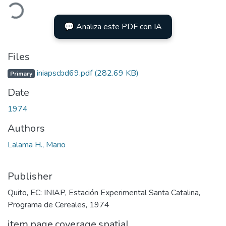
Loading...
💬 Analiza este PDF con IA
Files
iniapscbd69.pdf
(282.69 KB)
Primary
Date
1974
Authors
Lalama H., Mario
Publisher
Quito, EC: INIAP, Estación Experimental Santa Catalina,
Programa de Cereales, 1974
item.page.coverage.spatial