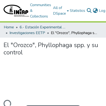
Communities
All of
&
Statistics
Log 
DSpace
Collections
Home
6.- Estación Experimental Tropical Pichilingue
Investigaciones EETP
El "Orozco", Phyllophaga spp. y su control
El "Orozco", Phyllophaga spp. y su
control