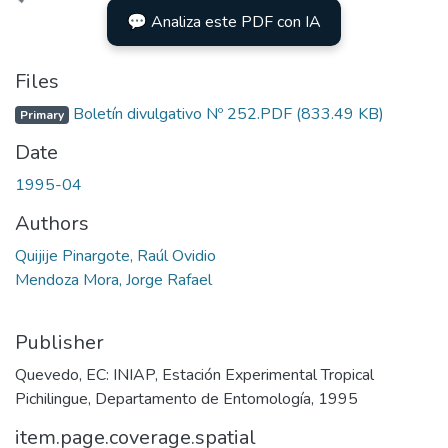
ading...
💬 Analiza este PDF con IA
Files
Boletín divulgativo Nº 252.PDF
(833.49 KB)
Primary
Date
1995-04
Authors
Quijije Pinargote, Raúl Ovidio
Mendoza Mora, Jorge Rafael
Publisher
Quevedo, EC: INIAP, Estación Experimental Tropical
Pichilingue, Departamento de Entomología, 1995
item.page.coverage.spatial