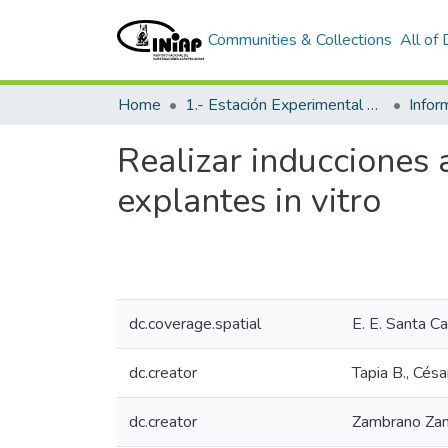
Communities & Collections
All of
Home
1.- Estación Experimental Santa Catalina
Info
Realizar inducciones 
explantes in vitro
dc.coverage.spatial
E. E. Santa Ca
dc.creator
Tapia B., Césa
dc.creator
Zambrano Zam