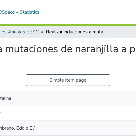
 DSpace
Statistics
rmes Anuales EESC
Realizar inducciones a mutaciones de naranjilla a partir de plantas o explantes in vitro
a mutaciones de naranjilla a p
Simple item page
talina
r
brano, Eddie Elí