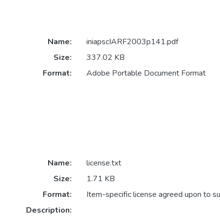
Name:
iniapscIARF2003p141.pdf
Size:
337.02 KB
Format:
Adobe Portable Document Format
Name:
license.txt
Size:
1.71 KB
Format:
Item-specific license agreed upon to s
Description: