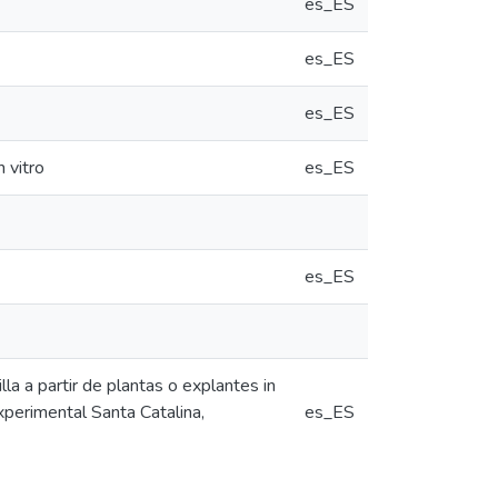
es_ES
es_ES
es_ES
n vitro
es_ES
es_ES
lla a partir de plantas o explantes in
xperimental Santa Catalina,
es_ES