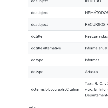
dc.subject
IN VITRO
dc.subject
NEMÁTODO
dc.subject
RECURSOS F
dc.title
Realizar induc
dc.title.alternative
Informe anua
dc.type
Informes
dc.type
Artículo
Tapia B., C., 
dcterms.bibliographicCitation
vitro. En Inf
Departamento 
Files