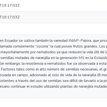
T19:17:03Z
T19:17:03Z
n Ecuador se cultiva también la variedad INIAP-Palora, que prov
 llamada comúnmente “cocona” la cual posee frutos grandes. Los p
mayoritariamente por nematodos ya que reducen la vida útil de la
 semillas mutadas de naranjilla en la generación M1 en la Estació
. Sin embargo, la resistencia a nematodos fue ya observada a est
n. Factores tales como el alto número de semillas necesarias, el g
ecuada en campo, adicionado al ciclo de vida de la naranjilla (8 m
istentes a través del uso de semillas sea difícil de llevarlo a la 
sario continuar el estudio utilizando plantas de naranjilla mutada