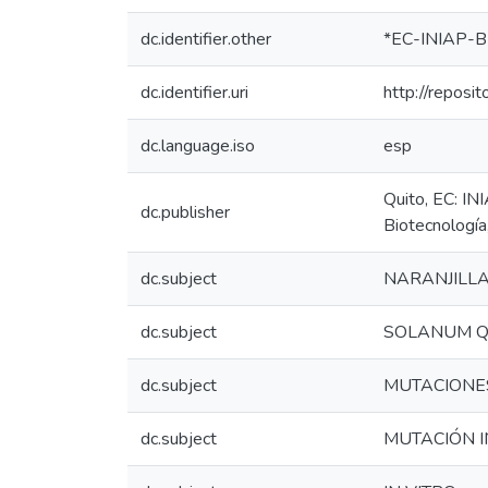
dc.identifier.other
*EC-INIAP-B
dc.identifier.uri
http://reposi
dc.language.iso
esp
Quito, EC: IN
dc.publisher
Biotecnologí
dc.subject
NARANJILL
dc.subject
SOLANUM Q
dc.subject
MUTACIONE
dc.subject
MUTACIÓN 