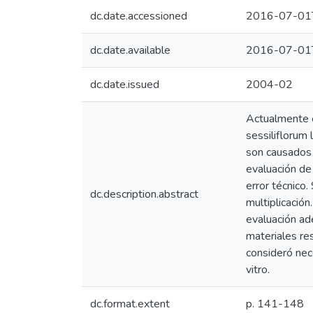
dc.date.accessioned
2016-07-01
dc.date.available
2016-07-01
dc.date.issued
2004-02
Actualmente e
sessiliflorum
son causados 
evaluación de
error técnico
dc.description.abstract
multiplicació
evaluación ad
materiales res
consideró nece
vitro.
dc.format.extent
p. 141-148