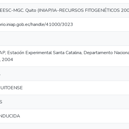
EESC-MGC. Quito (INIAP/IA-RECURSOS FITOGENÉTICOS 2003
torio.iniap.gob.ec/handle/41000/3023
IAP, Estación Experimental Santa Catalina, Departamento Nacion
a, 2004
A
UITOENSE
S
INDUCIDA