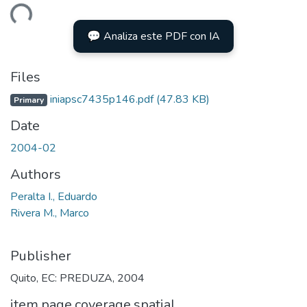
Loading...
💬 Analiza este PDF con IA
Files
iniapsc7435p146.pdf
(47.83 KB)
Primary
Date
2004-02
Authors
Peralta I., Eduardo
Rivera M., Marco
Publisher
Quito, EC: PREDUZA, 2004
item.page.coverage.spatial