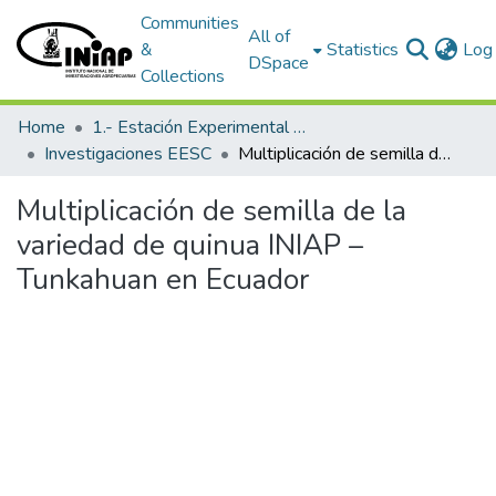
Communities
All of
&
Statistics
Log 
DSpace
Collections
Home
1.- Estación Experimental Santa Catalina
Investigaciones EESC
Multiplicación de semilla de la variedad de quinua INIAP – Tunkahuan en Ecuador
Multiplicación de semilla de la
variedad de quinua INIAP –
Tunkahuan en Ecuador