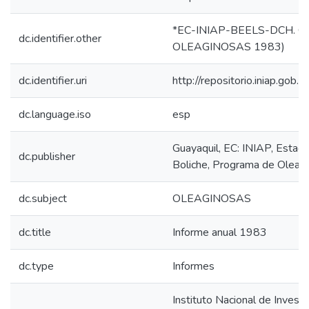
*EC-INIAP-BEELS-DCH. Gua
dc.identifier.other
OLEAGINOSAS 1983)
dc.identifier.uri
http://repositorio.iniap.go
dc.language.iso
esp
Guayaquil, EC: INIAP, Estac
dc.publisher
Boliche, Programa de Oleag
dc.subject
OLEAGINOSAS
dc.title
Informe anual 1983
dc.type
Informes
Instituto Nacional de Invest