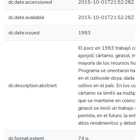
dc.date.accessioned
2015-10-01T21:52:28Z
dc.date.available
2015-10-01T21:52:28Z
dc.date.issued
1983
El pocc en 1983 trabajó con 
ajonjolí, cártamo, girasol, ma
mayoría de los recursos hum
Programa se orientaron hacia
en el cultivode doya, dada la
dc.description.abstract
cultivo en el país. En los cult
cártamo se limitó aa multipl
que se mantiene en colección
girasol se inició un trabajo
permita, en el futuro, la entr
altos rendimientos y debidam
dc.format.extent
74 p.