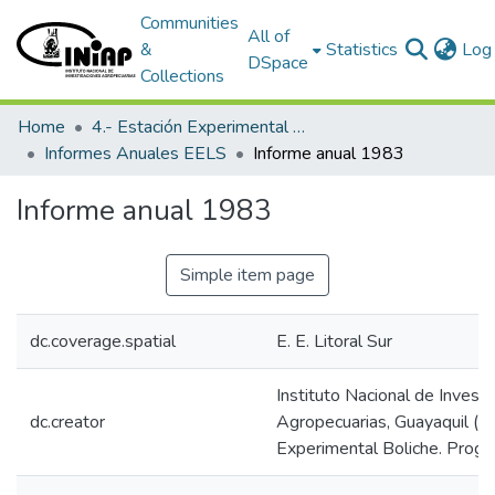
Communities
All of
&
Statistics
Log 
DSpace
Collections
Home
4.- Estación Experimental Litoral Sur
Informes Anuales EELS
Informe anual 1983
Informe anual 1983
Simple item page
dc.coverage.spatial
E. E. Litoral Sur
Instituto Nacional de Invest
dc.creator
Agropecuarias, Guayaquil (Ec
Experimental Boliche. Prog