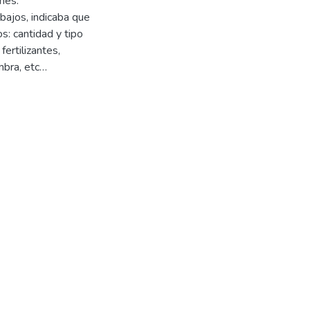
nes.
abajos, indicaba que
s: cantidad y tipo
fertilizantes,
mbra, etc…