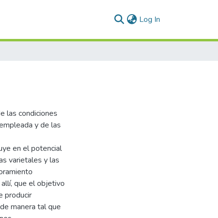
(current)
Log In
e las condiciones
d empleada y de las
uye en el potencial
as varietales y las
joramiento
llí, que el objetivo
e producir
 de manera tal que