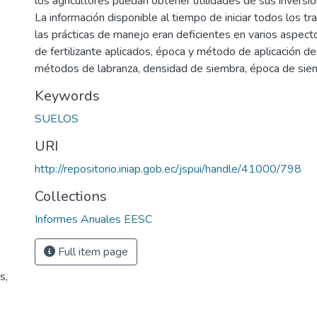
los agricultores puedan obtener utilidades de sus inversio
La información disponible al tiempo de iniciar todos los tr
las prácticas de manejo eran deficientes en varios aspecto
de fertilizante aplicados, época y método de aplicación de 
métodos de labranza, densidad de siembra, época de sie
Keywords
SUELOS
URI
http://repositorio.iniap.gob.ec/jspui/handle/41000/798
Collections
Informes Anuales EESC
Full item page
s,