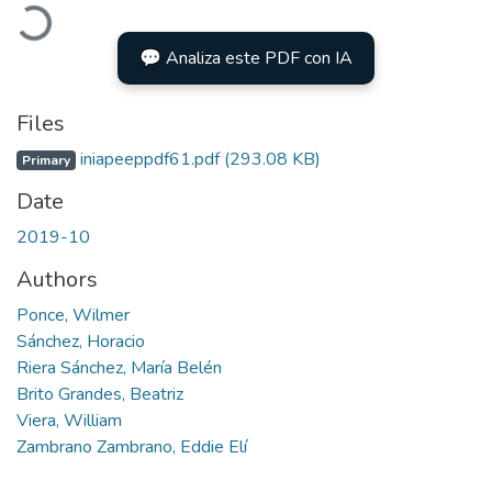
Loading...
💬 Analiza este PDF con IA
Files
iniapeeppdf61.pdf
(293.08 KB)
Primary
Date
2019-10
Authors
Ponce, Wilmer
Sánchez, Horacio
Riera Sánchez, María Belén
Brito Grandes, Beatriz
Viera, William
Zambrano Zambrano, Eddie Elí