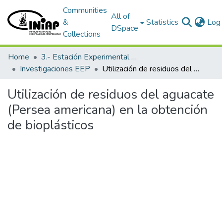
Communities
All of
&
Statistics
Log 
DSpace
Collections
Home
3.- Estación Experimental Portoviejo
Investigaciones EEP
Utilización de residuos del aguacate (Persea americana) en la obtención de bioplásticos
Utilización de residuos del aguacate
(Persea americana) en la obtención
de bioplásticos