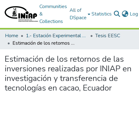
Communities
All of
&
Statistics
Log 
DSpace
Collections
Home
1.- Estación Experimental Santa Catalina
Tesis EESC
Estimación de los retornos de las inversiones realizadas por INIAP en investigación y transferencia de tecnologías en cacao, Ecuador
Estimación de los retornos de las
inversiones realizadas por INIAP en
investigación y transferencia de
tecnologías en cacao, Ecuador