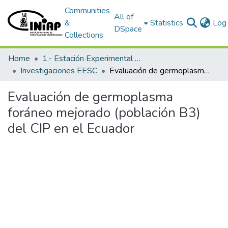
Communities
All of
&
Statistics
Log 
DSpace
Collections
Home
1.- Estación Experimental Santa Catalina
Investigaciones EESC
Evaluación de germoplasma foráneo mejorado (población B3) del CIP en el Ecuador
Evaluación de germoplasma
foráneo mejorado (población B3)
del CIP en el Ecuador