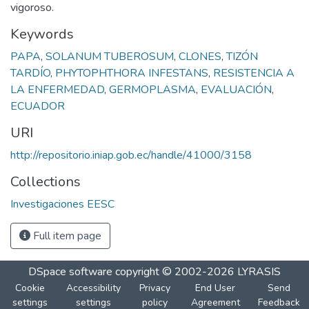
vigoroso.
Keywords
PAPA
,
SOLANUM TUBEROSUM
,
CLONES
,
TIZÓN
TARDÍO
,
PHYTOPHTHORA INFESTANS
,
RESISTENCIA A
LA ENFERMEDAD
,
GERMOPLASMA
,
EVALUACIÓN
,
ECUADOR
URI
http://repositorio.iniap.gob.ec/handle/41000/3158
Collections
Investigaciones EESC
Full item page
DSpace software
copyright © 2002-2026
LYRASIS
Cookie
Accessibility
Privacy
End User
Send
settings
settings
policy
Agreement
Feedback