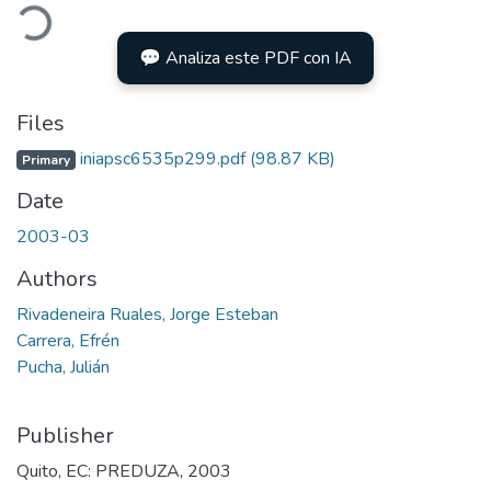
ading...
💬 Analiza este PDF con IA
Files
iniapsc6535p299.pdf
(98.87 KB)
Primary
Date
2003-03
Authors
Rivadeneira Ruales, Jorge Esteban
Carrera, Efrén
Pucha, Julián
Publisher
Quito, EC: PREDUZA, 2003