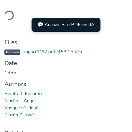
ding...
💬 Analiza este PDF con IA
Files
iniapscCD67.pdf
(453.15 KB)
Primary
Date
1995
Authors
Peralta I., Eduardo
Murillo I., Angel
Vásquez G., José
Pinzón Z., José