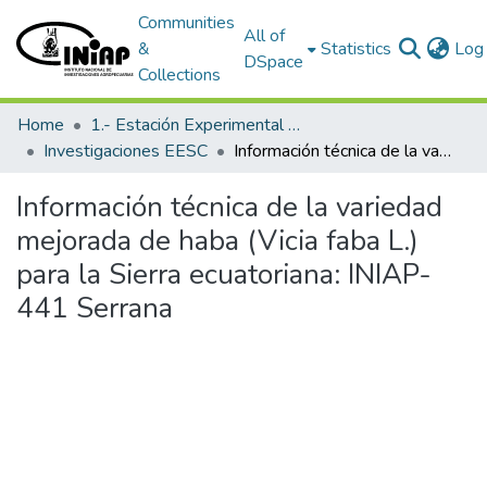
Communities
All of
&
Statistics
Log 
DSpace
Collections
Home
1.- Estación Experimental Santa Catalina
Investigaciones EESC
Información técnica de la variedad mejorada de haba (Vicia faba L.) para la Sierra ecuatoriana: INIAP-441 Serrana
Información técnica de la variedad
mejorada de haba (Vicia faba L.)
para la Sierra ecuatoriana: INIAP-
441 Serrana