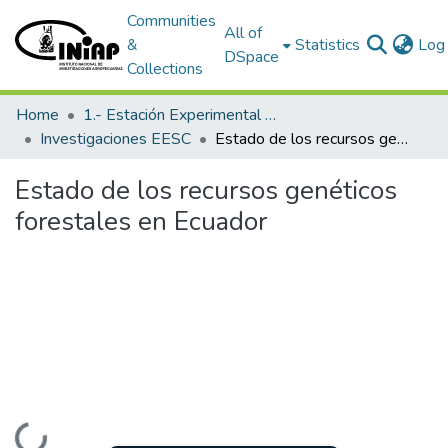
Communities
All of
&
Statistics
Log 
DSpace
Collections
Home
1.- Estación Experimental Santa Catalina
Investigaciones EESC
Estado de los recursos genéticos forestales en Ecuador
Estado de los recursos genéticos
forestales en Ecuador
Loading...