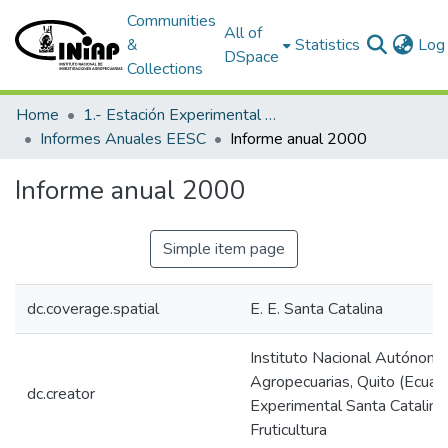
Communities
All of
&
Statistics
Log 
DSpace
Collections
Home
1.- Estación Experimental Santa Catalina
Informes Anuales EESC
Informe anual 2000
Informe anual 2000
Simple item page
dc.coverage.spatial
E. E. Santa Catalina
Instituto Nacional Autónomo
Agropecuarias, Quito (Ecuado
dc.creator
Experimental Santa Catalina
Fruticultura