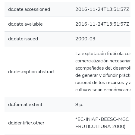
dc.date.accessioned
2016-11-24T13:51:57Z
dc.date.available
2016-11-24T13:51:57Z
dc.date.issued
2000-03
La explotación frutícola con 
comercialización necesariam
acompañadas del desarrollo t
dc.description.abstract
de generar y difundir prácti
racional de los recursos y a 
cultivos sean económicament
dc.format.extent
9 p.
*EC-INIAP-BEESC-MGC. Qui
dc.identifier.other
FRUTICULTURA 2000)