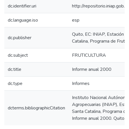
dc.identifier.uri
http://repositorio.iniap.go
dc.language.iso
esp
Quito, EC: INIAP, Estación 
dc.publisher
Catalina, Programa de Frutic
dc.subject
FRUTICULTURA
dc.title
Informe anual 2000
dc.type
Informes
Instituto Nacional Autónomo
Agropecuarias (INIAP), Esta
dcterms.bibliographicCitation
Santa Catalina, Programa de 
Informe anual 2000. Quito. E