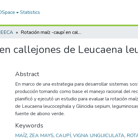
 DSpace
Statistics
s EECA
Rotación maíz -caupí en callejones de Leucaena leucocephala y gliricidia sepium
en callejones de Leucaena leu
Abstract
En marco de una estrategia para desarrollar sistemas so
producción tomando como base el manejo racional del rec
planificó y ejecutó un estudio para evaluar la rotación maí
de Leucaena leucocephala y Gliricidia sepium, leguminos
fuente de abono verde.
Keywords
MAÍZ
,
ZEA MAYS
,
CAUPÍ
,
VIGNA UNGUICULATA
,
ROT