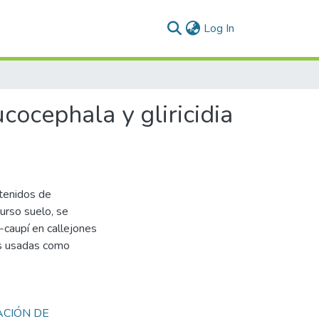
(current)
Log In
cocephala y gliricidia
stenidos de
urso suelo, se
z-caupí en callejones
as usadas como
ACIÓN DE