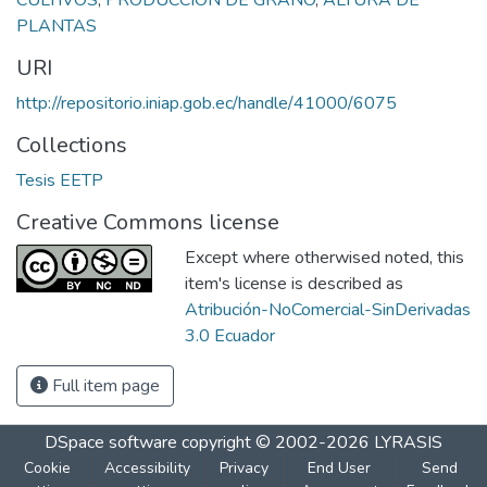
PLANTAS
URI
http://repositorio.iniap.gob.ec/handle/41000/6075
Collections
Tesis EETP
Creative Commons license
Except where otherwised noted, this
item's license is described as
Atribución-NoComercial-SinDerivadas
3.0 Ecuador
Full item page
DSpace software
copyright © 2002-2026
LYRASIS
Cookie
Accessibility
Privacy
End User
Send