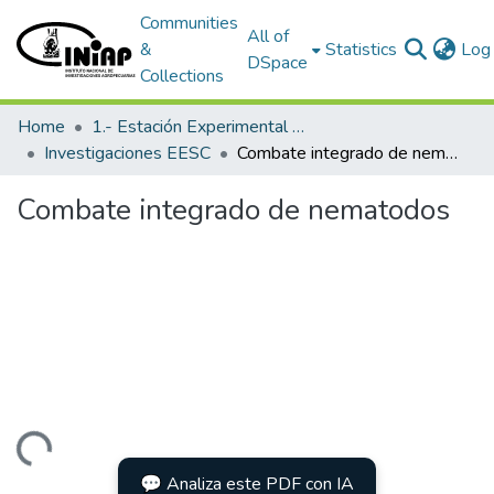
Communities
All of
&
Statistics
Log 
DSpace
Collections
Home
1.- Estación Experimental Santa Catalina
Investigaciones EESC
Combate integrado de nematodos
Combate integrado de nematodos
Loading...
💬 Analiza este PDF con IA