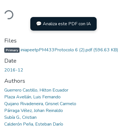
ding...
💬 Analiza este PDF con IA
Files
iniapeetpPM433Protocolo 6 (2).pdf
(596.63 KB)
Primary
Date
2016-12
Authors
Guerrero Castillo, Hilton Ecuador
Plaza Avellán, Luis Fernando
Quijano Rivadeneira, Grisnel Carmelo
Párraga Vélez, Johan Reinaldo
Subía G., Cristian
Calderón Peña, Esteban Darío