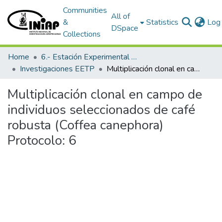
Communities
All of
&
Statistics
Log 
DSpace
Collections
Home
6.- Estación Experimental Tropical Pichilingue
Investigaciones EETP
Multiplicación clonal en campo de individuos seleccionados de café robusta (Coffea canephora) Protocolo: 6
Multiplicación clonal en campo de
individuos seleccionados de café
robusta (Coffea canephora)
Protocolo: 6