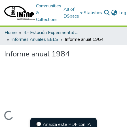
Communities
All of
&
Statistics
Log 
DSpace
Collections
Home
4.- Estación Experimental Litoral Sur
Informes Anuales EELS
Informe anual 1984
Informe anual 1984
Loading...
💬 Analiza este PDF con IA