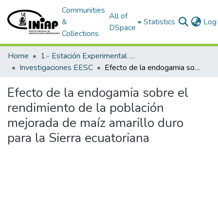
Communities
All of
&
Statistics
Log 
DSpace
Collections
Home
1.- Estación Experimental Santa Catalina
Investigaciones EESC
Efecto de la endogamia sobre el rendimiento de la población mejorada de maíz amarillo duro para la Sierra ecuatoriana
Efecto de la endogamia sobre el
rendimiento de la población
mejorada de maíz amarillo duro
para la Sierra ecuatoriana