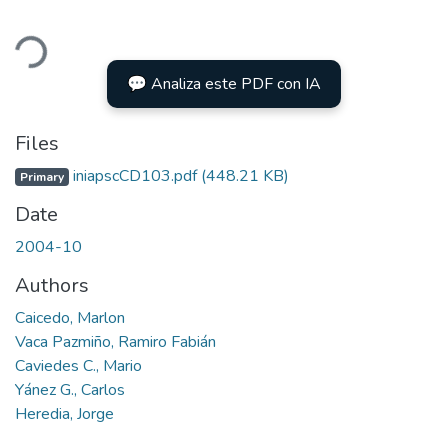
ding...
💬 Analiza este PDF con IA
Files
iniapscCD103.pdf
(448.21 KB)
Primary
Date
2004-10
Authors
Caicedo, Marlon
Vaca Pazmiño, Ramiro Fabián
Caviedes C., Mario
Yánez G., Carlos
Heredia, Jorge