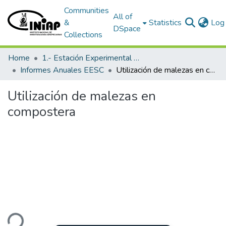
Communities
All of
&
Statistics
Log 
DSpace
Collections
Home
1.- Estación Experimental Santa Catalina
Informes Anuales EESC
Utilización de malezas en compostera
Utilización de malezas en
compostera
ding...