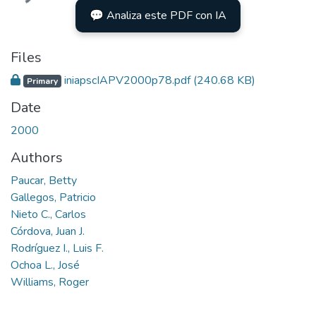
💬 Analiza este PDF con IA
Files
iniapscIAPV2000p78.pdf
(240.68 KB)
Primary
Date
2000
Authors
Paucar, Betty
Gallegos, Patricio
Nieto C., Carlos
Córdova, Juan J.
Rodríguez I., Luis F.
Ochoa L., José
Williams, Roger