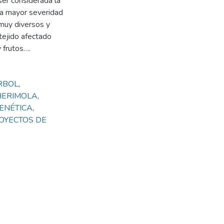
er considerada la
a mayor severidad
 muy diversos y
tejido afectado
 frutos….
RBOL
,
HERIMOLA
,
ENÉTICA
,
OYECTOS DE