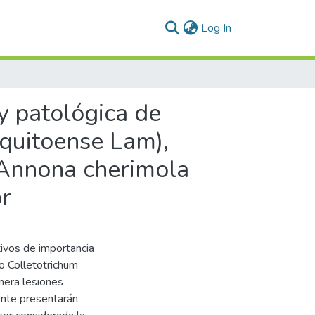
(current)
Log In
 y patológica de
 quitoense Lam),
(Annona cherimola
or
tivos de importancia
o Colletotrichum
nera lesiones
ente presentarán