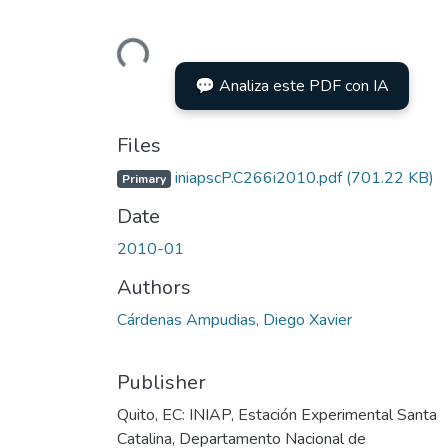
Loading...
💬 Analiza este PDF con IA
Files
iniapscP.C266i2010.pdf
(701.22 KB)
Primary
Date
2010-01
Authors
Cárdenas Ampudias, Diego Xavier
Publisher
Quito, EC: INIAP, Estación Experimental Santa
Catalina, Departamento Nacional de