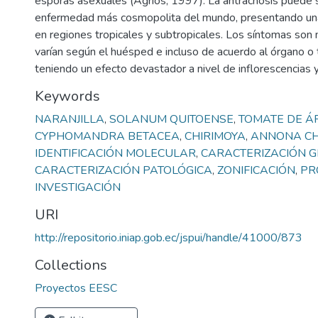
esporas asexuales (Agrios, 1997). La antracnosis puede s
enfermedad más cosmopolita del mundo, presentando un
en regiones tropicales y subtropicales. Los síntomas son
varían según el huésped e incluso de acuerdo al órgano o 
teniendo un efecto devastador a nivel de inflorescencias y
Keywords
NARANJILLA
,
SOLANUM QUITOENSE
,
TOMATE DE Á
CYPHOMANDRA BETACEA
,
CHIRIMOYA
,
ANNONA C
IDENTIFICACIÓN MOLECULAR
,
CARACTERIZACIÓN G
CARACTERIZACIÓN PATOLÓGICA
,
ZONIFICACIÓN
,
PR
INVESTIGACIÓN
URI
http://repositorio.iniap.gob.ec/jspui/handle/41000/873
Collections
Proyectos EESC