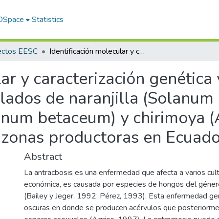
 DSpace
Statistics
ectos EESC
Identificación molecular y caracterización genética y patológica de Colletotrichum sp. aislados de naranjilla (Solanum quitoense Lam), tomate de árbol (Solanum betaceum) y chirimoya (Annona cherimola Mill) provenientes de zonas productoras en Ecuador
ar y caracterización genética
slados de naranjilla (Solanum
anum betaceum) y chirimoya 
e zonas productoras en Ecuad
Abstract
La antracbosis es una enfermedad que afecta a varios cul
económica, es causada por especies de hongos del géner
(Bailey y Jeger, 1992; Pérez, 1993). Esta enfermedad ge
oscuras en donde se producen acérvulos que posteriorm