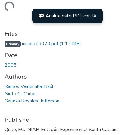
Loading...
💬 Analiza este PDF con IA
Files
iniapscbd323.pdf
(1.13 MB)
Primary
Date
2005
Authors
Ramos Veintimilla, Raúl
Nieto C., Carlos
Galarza Rosales, Jefferson
Publisher
Quito, EC: INIAP, Estación Experimental Santa Catalina,