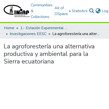
Communities
All of
&
Statistics
Log 
DSpace
Collections
Home
1.- Estación Experimental Santa Catalina
Investigaciones EESC
La agroforestería una alternativa productiva y ambiental para la Sierra ecuatoriana
La agroforestería una alternativa
productiva y ambiental para la
Sierra ecuatoriana