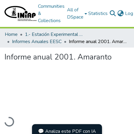
Communities
All of
&
Statistics
Log 
DSpace
Collections
Home
1.- Estación Experimental Santa Catalina
Informes Anuales EESC
Informe anual 2001. Amaranto
Informe anual 2001. Amaranto
Loading...
💬 Analiza este PDF con IA