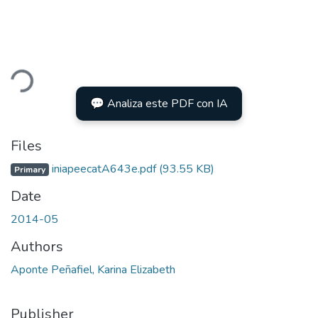
ding...
💬 Analiza este PDF con IA
Files
iniapeecatA643e.pdf
(93.55 KB)
Primary
Date
2014-05
Authors
Aponte Peñafiel, Karina Elizabeth
Publisher