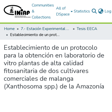
Communities
All of
&
Statistics
Log 
DSpace
Collections
Home
7.- Estación Experimental Central Amazónica
Tesis EECA
Establecimiento de un protocolo para la obtención en laboratorio de vitro plantas de alta calidad fitosanitaria de dos cultivares comerciales de malanga (Xanthosoma spp.) de la Amazonía
Establecimiento de un protocolo
para la obtención en laboratorio de
vitro plantas de alta calidad
fitosanitaria de dos cultivares
comerciales de malanga
(Xanthosoma spp.) de la Amazonía